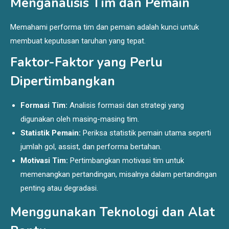
Menganalisis Tim dan Pemain
Memahami performa tim dan pemain adalah kunci untuk
membuat keputusan taruhan yang tepat.
Faktor-Faktor yang Perlu
Dipertimbangkan
Formasi Tim:
Analisis formasi dan strategi yang
digunakan oleh masing-masing tim.
Statistik Pemain:
Periksa statistik pemain utama seperti
jumlah gol, assist, dan performa bertahan.
Motivasi Tim:
Pertimbangkan motivasi tim untuk
memenangkan pertandingan, misalnya dalam pertandingan
penting atau degradasi.
Menggunakan Teknologi dan Alat