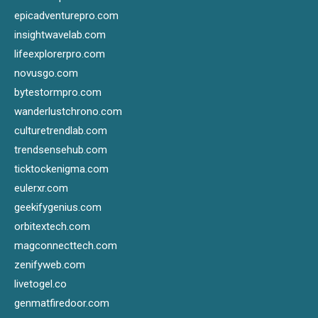
epicadventurepro.com
insightwavelab.com
lifeexplorerpro.com
novusgo.com
bytestormpro.com
wanderlustchrono.com
culturetrendlab.com
trendsensehub.com
ticktockenigma.com
eulerxr.com
geekifygenius.com
orbitextech.com
magconnecttech.com
zenifyweb.com
livetogel.co
genmatfiredoor.com