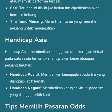
atau memiliki performa terbaik.
Seri:
Taruhan ini dipilih jika kedua tim diperkirakan akan
bermain imbang.
Tim Tamu Menang:
Memilih tim tamu yang memiliki
peluang untuk mengejutkan.
Handicap Asia
Handicap Asia memberikan keunggulan atau kerugian virtual
pada salah satu tim untuk menciptakan keseimbangan
peluang taruhan.
Handicap Positif:
Memberikan keunggulan pada tim yang
dianggap lebih lemah.
Handicap Negatif:
Memberikan kerugian virtual pada tim
yang dianggap lebih kuat.
Tips Memilih Pasaran Odds