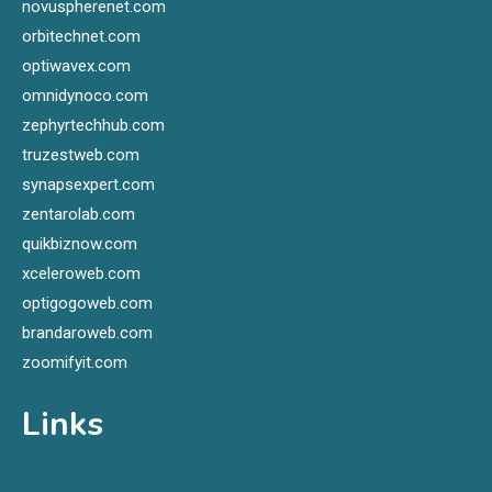
novuspherenet.com
orbitechnet.com
optiwavex.com
omnidynoco.com
zephyrtechhub.com
truzestweb.com
synapsexpert.com
zentarolab.com
quikbiznow.com
xceleroweb.com
optigogoweb.com
brandaroweb.com
zoomifyit.com
Links