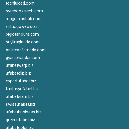
techjuiced.com
byteboosttech.com
magnexushub.com
virtuogoweb.com
biglotshours.com
buyliraglutide.com
onlinesafemeds.com
gyanibhandar.com
ufabetwarp.biz
ufabetclip.biz
expertufabet.biz
fantasyufabet.biz
ufabetsiam.biz
swissufabet.biz
ufabetbusiness.biz
greenufabet.biz
ufabetcolor.biz