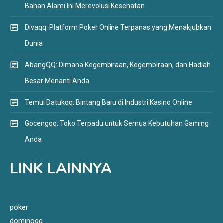
Bahan Alami Ini Merevolusi Kesehatan
Divaqq: Platform Poker Online Terpanas yang Menakjubkan
Dunia
AbangQQ: Dimana Kegembiraan, Kegembiraan, dan Hadiah
Besar Menanti Anda
Temui Datukqq: Bintang Baru di Industri Kasino Online
Gocengqq: Toko Terpadu untuk Semua Kebutuhan Gaming
Anda
LINK LAINNYA
poker
dominoqq