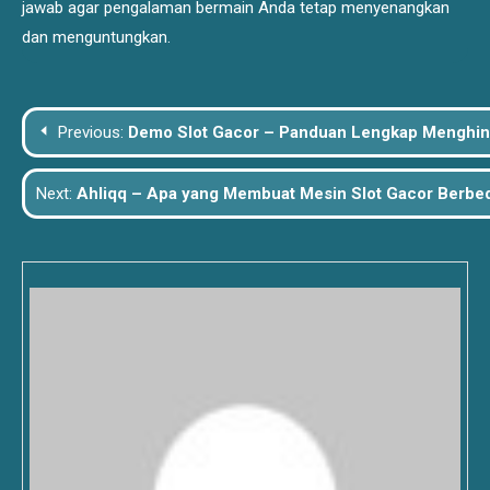
jawab agar pengalaman bermain Anda tetap menyenangkan
dan menguntungkan.
Post
Previous:
Demo Slot Gacor – Panduan Lengkap Menghinda
navigation
Next:
Ahliqq – Apa yang Membuat Mesin Slot Gacor Berbeda