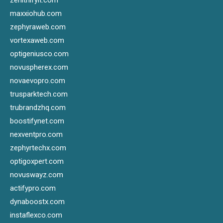
maxxiohub.com
zephyraweb.com
vortexaweb.com
optigeniusco.com
novuspherex.com
novaevopro.com
trusparktech.com
trubrandzhq.com
boostifynet.com
nexventpro.com
zephyrtechx.com
optigoxpert.com
novuswayz.com
actifypro.com
dynaboostx.com
instaflexco.com