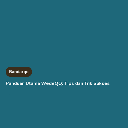
Bandarqq
Panduan Utama WedeQQ: Tips dan Trik Sukses