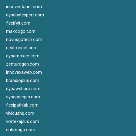
innovestanet.com
dynabytexpert.com
flexifyit.com
maxxiogo.com
novusgotech.com
nextronnet.com
dynamoxco.com
zenturogen.com
innovexaweb.com
brandioplus.com
dynawebpro.com
synapsegen.com
flexipathlab.com
vividushq.com
vortexaplus.com
cubixiogo.com