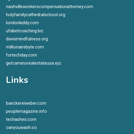
nashvilleworkerscompensationattorney.com
holyfamilycathedralschool.org
londonkiddy.com
ufabetcoaching.biz
davismindfulness.org
millionairebyte.com
fortechday.com
getcaminorealestateusa.xyz
Links
baeckereiweber.com
peoplemagazine.info
techashes.com
canyouwash.co