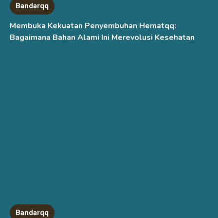
Bandarqq
Membuka Kekuatan Penyembuhan Hematqq:
Bagaimana Bahan Alami Ini Merevolusi Kesehatan
Bandarqq