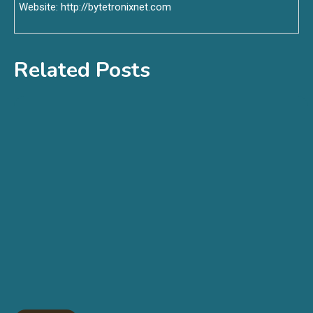
Website:
http://bytetronixnet.com
Related Posts