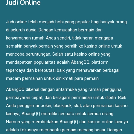
Judi Online
Judi online telah menjadi hobi yang populer bagi banyak orang
di seluruh dunia. Dengan kemudahan bermain dari
kenyamanan rumah Anda sendiri, tidak heran mengapa
semakin banyak pemain yang beralih ke kasino online untuk
mencoba peruntungan. Salah satu kasino online yang
mendapatkan popularitas adalah AbangQQ, platform
tepercaya dan bereputasi baik yang menawarkan berbagai
macam permainan untuk dinikmati para pemain.
AbangQQ dikenal dengan antarmuka yang ramah pengguna,
pembayaran cepat, dan beragam permainan untuk dipilih. Baik
Anda penggemar poker, blackjack, slot, atau permainan kasino
lainnya, AbangQQ memiliki sesuatu untuk semua orang.
Namun yang membedakan AbangQQ dari kasino online lainnya
adalah fokusnya membantu pemain menang besar. Dengan