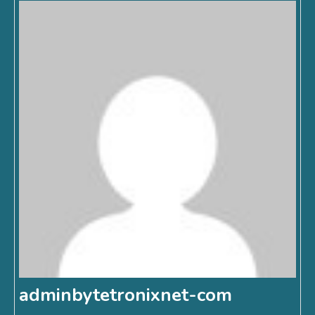
adminbytetronixnet-com