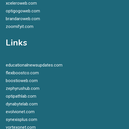
xceleroweb.com
optigogoweb.com
brandaroweb.com
zoomifyit.com
Links
educationalnewsupdates.com
flexiboostco.com
boostioweb.com
zephyrushub.com
optipathlab.com
dynabytelab.com
evolvionet.com
synexisplus.com
vortexonet.com