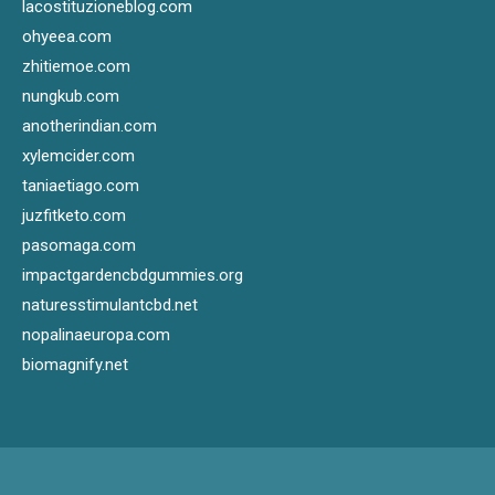
lacostituzioneblog.com
ohyeea.com
zhitiemoe.com
nungkub.com
anotherindian.com
xylemcider.com
taniaetiago.com
juzfitketo.com
pasomaga.com
impactgardencbdgummies.org
naturesstimulantcbd.net
nopalinaeuropa.com
biomagnify.net