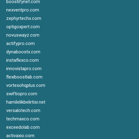
boostifynet.com
nexventpro.com
zephyrtechx.com
optigoxpert.com
novuswayz.com
actifypro.com
dynaboostx.com
instaflexco.com
innovistapro.com
flexiboostlab.com
vortexohqplus.com
swiftiopro.com
hamilelikbelirtisi.net
versalotech.com
techmaxco.com
exceedolab.com
activaxio.com