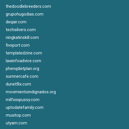
thedoodlebreeders.com
grupohugodias.com
deqair.com
techsilvers.com
ningkatinskill.com
fivsport.com
templatedzine.com
lawinfoadvice.com
phenqdietplan.org
sumnercafe.com
dunetflix.com
movimientoindignados.org
milfxxxpussy.com
uptodatefamily.com
musitop.com
utyam.com