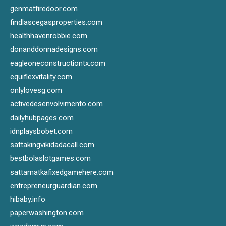
genmatfiredoor.com
findlascegasproperties.com
healthhavenrobbie.com
donanddonnadesigns.com
eagleoneconstructiontx.com
equiflexvitality.com
onlylovesg.com
activedesenvolvimento.com
dailyhubpages.com
idnplaysbobet.com
sattakingvikidadacall.com
bestbolaslotgames.com
sattamatkafixedgamehere.com
entrepreneurguardian.com
hibaby.info
paperwashington.com