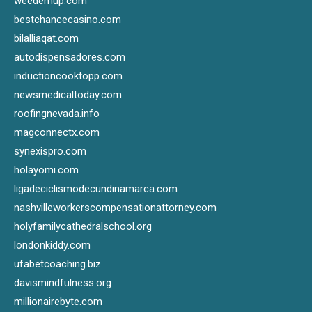
weedemup.com
bestchancecasino.com
bilalliaqat.com
autodispensadores.com
inductioncooktopp.com
newsmedicaltoday.com
roofingnevada.info
magconnectx.com
synexispro.com
holayomi.com
ligadeciclismodecundinamarca.com
nashvilleworkerscompensationattorney.com
holyfamilycathedralschool.org
londonkiddy.com
ufabetcoaching.biz
davismindfulness.org
millionairebyte.com