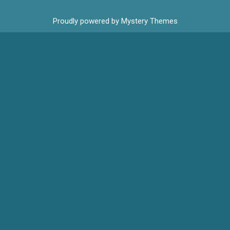
Proudly powered by Mystery Themes