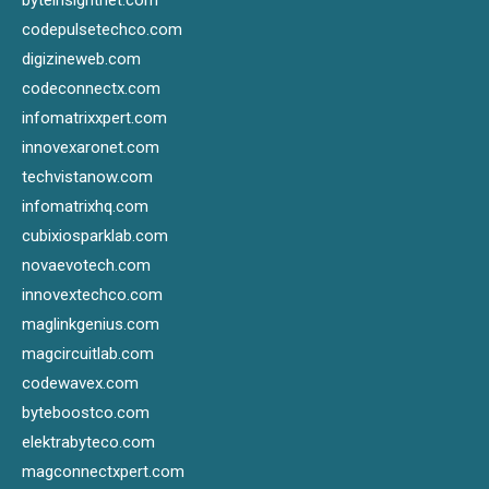
codepulsetechco.com
digizineweb.com
codeconnectx.com
infomatrixxpert.com
innovexaronet.com
techvistanow.com
infomatrixhq.com
cubixiosparklab.com
novaevotech.com
innovextechco.com
maglinkgenius.com
magcircuitlab.com
codewavex.com
byteboostco.com
elektrabyteco.com
magconnectxpert.com