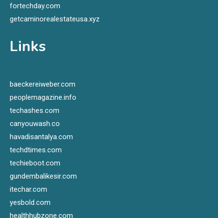
fortechday.com
getcaminorealestateusa.xyz
Links
baeckereiweber.com
peoplemagazine.info
techashes.com
canyouwash.co
havadisantalya.com
techdtimes.com
techieboot.com
gundembalikesir.com
itechar.com
yesbold.com
healthhubzone.com