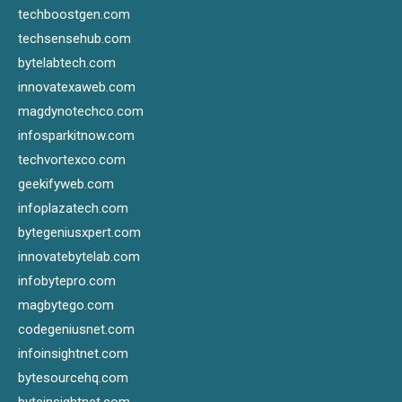
techboostgen.com
techsensehub.com
bytelabtech.com
innovatexaweb.com
magdynotechco.com
infosparkitnow.com
techvortexco.com
geekifyweb.com
infoplazatech.com
bytegeniusxpert.com
innovatebytelab.com
infobytepro.com
magbytego.com
codegeniusnet.com
infoinsightnet.com
bytesourcehq.com
byteinsightnet.com