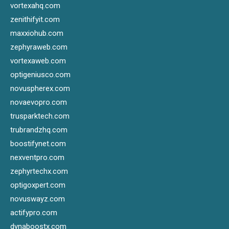
vortexahq.com
zenithifyit.com
maxxiohub.com
zephyraweb.com
vortexaweb.com
optigeniusco.com
novuspherex.com
novaevopro.com
trusparktech.com
trubrandzhq.com
boostifynet.com
nexventpro.com
zephyrtechx.com
optigoxpert.com
novuswayz.com
actifypro.com
dynaboostx.com