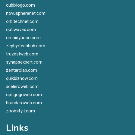
cubixiogo.com
novuspherenet.com
orbitechnet.com
optiwavex.com
omnidynoco.com
zephyrtechhub.com
truzestweb.com
synapsexpert.com
zentarolab.com
quikbiznow.com
xceleroweb.com
optigogoweb.com
brandaroweb.com
zoomifyit.com
Links