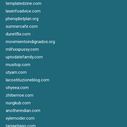
templatedzine.com
lawinfoadvice.com
phenqdietplan.org
sumnercafe.com
dunetflix.com
movimientoindignados.org
milfxxxpussy.com
uptodatefamily.com
musitop.com
utyam.com
lacostituzioneblog.com
ohyeea.com
zhitiemoe.com
nungkub.com
anotherindian.com
xylemcider.com
taniaetiago.com