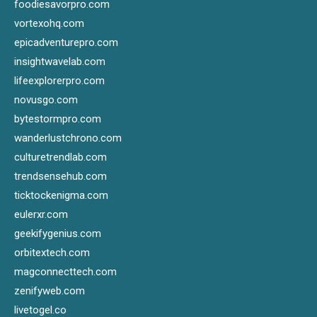
foodiesavorpro.com
vortexohq.com
epicadventurepro.com
insightwavelab.com
lifeexplorerpro.com
novusgo.com
bytestormpro.com
wanderlustchrono.com
culturetrendlab.com
trendsensehub.com
ticktockenigma.com
eulerxr.com
geekifygenius.com
orbitextech.com
magconnecttech.com
zenifyweb.com
livetogel.co