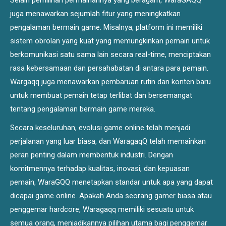
juga menawarkan sejumlah fitur yang meningkatkan
pengalaman bermain game. Misalnya, platform ini memiliki
sistem obrolan yang kuat yang memungkinkan pemain untuk
berkomunikasi satu sama lain secara real-time, menciptakan
rasa kebersamaan dan persahabatan di antara para pemain.
Wargaqq juga menawarkan pembaruan rutin dan konten baru
untuk membuat pemain tetap terlibat dan bersemangat
tentang pengalaman bermain game mereka.
Secara keseluruhan, evolusi game online telah menjadi
perjalanan yang luar biasa, dan WaragaqQ telah memainkan
peran penting dalam membentuk industri. Dengan
komitmennya terhadap kualitas, inovasi, dan kepuasan
pemain, WaraGQQ menetapkan standar untuk apa yang dapat
dicapai game online. Apakah Anda seorang gamer biasa atau
penggemar hardcore, Waragaqq memiliki sesuatu untuk
semua orang, menjadikannya pilihan utama bagi penggemar