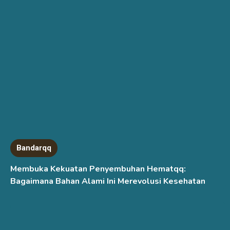
Bandarqq
Membuka Kekuatan Penyembuhan Hematqq:
Bagaimana Bahan Alami Ini Merevolusi Kesehatan