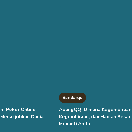
Bandarqq
rm Poker Online
AbangQQ: Dimana Kegembiraan
 Menakjubkan Dunia
Kegembiraan, dan Hadiah Besar
Menanti Anda