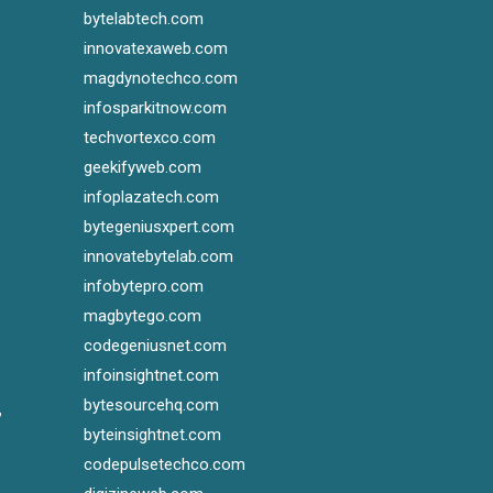
bytelabtech.com
innovatexaweb.com
magdynotechco.com
infosparkitnow.com
techvortexco.com
geekifyweb.com
infoplazatech.com
bytegeniusxpert.com
innovatebytelab.com
infobytepro.com
magbytego.com
codegeniusnet.com
infoinsightnet.com
bytesourcehq.com
,
byteinsightnet.com
codepulsetechco.com