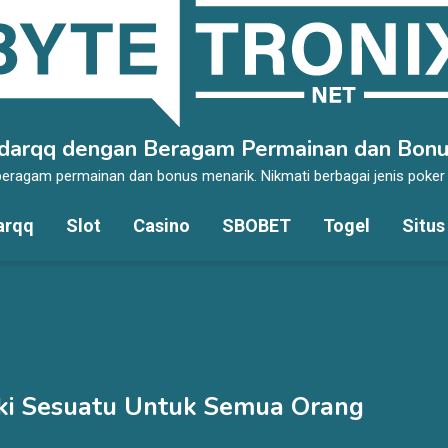
ndarqq dengan Beragam Permainan dan Bonu
eragam permainan dan bonus menarik. Nikmati berbagai jenis poke
arqq
Slot
Casino
SBOBET
Togel
Situs
iki Sesuatu Untuk Semua Orang