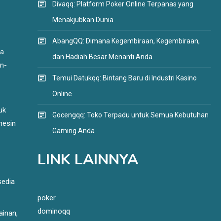
Divaqq: Platform Poker Online Terpanas yang
Menakjubkan Dunia
AbangQQ: Dimana Kegembiraan, Kegembiraan,
ma
dan Hadiah Besar Menanti Anda
en-
Temui Datukqq: Bintang Baru di Industri Kasino
Online
uk
Gocengqq: Toko Terpadu untuk Semua Kebutuhan
mesin
Gaming Anda
LINK LAINNYA
sedia
poker
dominoqq
ainan,