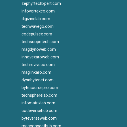
zephyrtechxpert.com
infovortexco.com
digizinelab.com
techwavego.com
codepulsex.com
techscopetech.com
magdynoweb.com
innovexaroweb.com
techreviveco.com
maglinkaro.com
dynabytenet.com
bytesourcepro.com
techspherelab.com
infomatrixlab.com
codeversehub.com
byteverseweb.com
magconnecthub.com