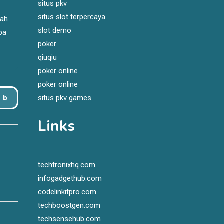
situs pkv
situs slot terpercaya
lah
slot demo
pa
poker
qiuqiu
poker online
poker online
biraan
situs pkv games
Links
techtronixhq.com
infogadgethub.com
codelinkitpro.com
techboostgen.com
techsensehub.com