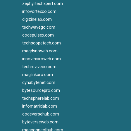
zephyrtechxpert.com
infovortexco.com
digizinelab.com
techwavego.com
codepulsex.com
techscopetech.com
magdynoweb.com
innovexaroweb.com
techreviveco.com
maglinkaro.com
dynabytenet.com
bytesourcepro.com
techspherelab.com
infomatrixlab.com
codeversehub.com
byteverseweb.com
magconnecthub.com