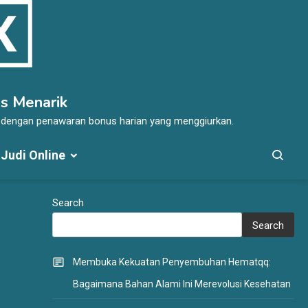
s Menarik
r dengan penawaran bonus harian yang menggiurkan.
 Judi Online
Search
Search
Membuka Kekuatan Penyembuhan Hematqq:
Bagaimana Bahan Alami Ini Merevolusi Kesehatan