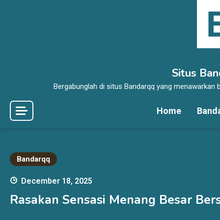
Skip
to
content
Situs Ba
Bergabunglah di situs Bandarqq yang menawarkan b
Home
Band
Bandarqq
December 18, 2025
Rasakan Sensasi Menang Besar Ber