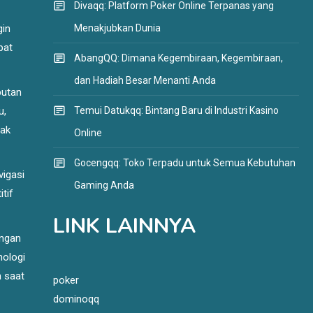
Divaqq: Platform Poker Online Terpanas yang
gin
Menakjubkan Dunia
pat
AbangQQ: Dimana Kegembiraan, Kegembiraan,
dan Hadiah Besar Menanti Anda
butan
u,
Temui Datukqq: Bintang Baru di Industri Kasino
yak
Online
Gocengqq: Toko Terpadu untuk Semua Kebutuhan
igasi
Gaming Anda
tif
LINK LAINNYA
engan
nologi
n saat
poker
dominoqq