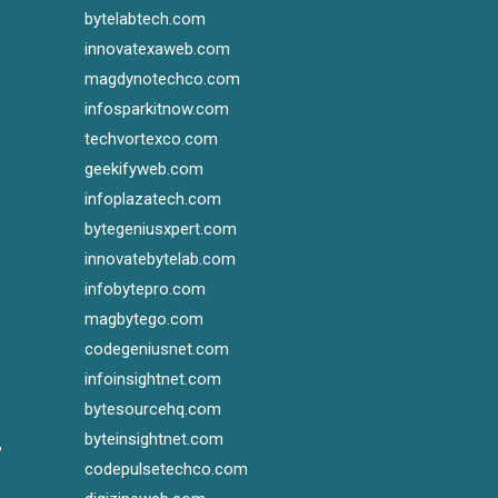
bytelabtech.com
innovatexaweb.com
magdynotechco.com
infosparkitnow.com
techvortexco.com
geekifyweb.com
infoplazatech.com
bytegeniusxpert.com
innovatebytelab.com
infobytepro.com
magbytego.com
codegeniusnet.com
infoinsightnet.com
bytesourcehq.com
byteinsightnet.com
,
codepulsetechco.com